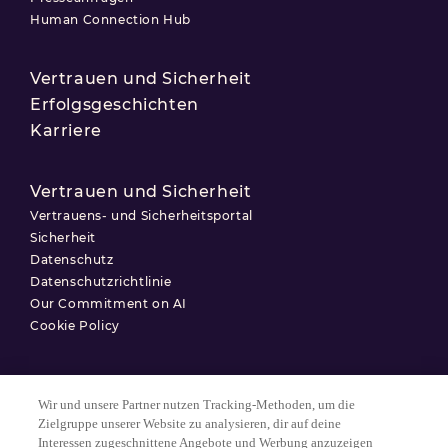
Human Connection Hub
Vertrauen und Sicherheit
Erfolgsgeschichten
Karriere
Vertrauen und Sicherheit
Vertrauens- und Sicherheitsportal
Sicherheit
Datenschutz
Datenschutzrichtlinie
Our Commitment on AI
Cookie Policy
Wir und unsere Partner nutzen Tracking-Methoden, um die
Nutzungsbedingungen
Zielgruppe unserer Website zu analysieren, dir auf deine
Interessen zugeschnittene Angebote und Werbung anzuzeigen
Datenschutzerklärung