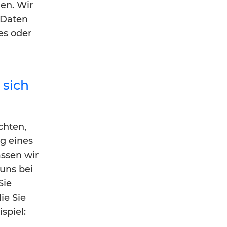
gen. Wir
 Daten
es oder
 sich
chten,
ng eines
ssen wir
uns bei
Sie
ie Sie
spiel: