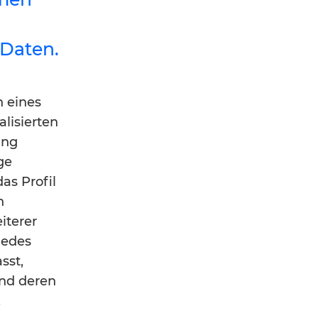
 Daten.
 eines
lisierten
ung
ge
as Profil
n
iterer
jedes
sst,
und deren
.