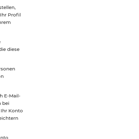
tellen,
hr Profil
Ihrem
e
ie diese
ersonen
on
h E-Mail-
 bei
 Ihr Konto
eichtern
onto