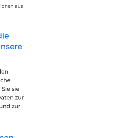
ationen aus
die
unsere
den
lche
Sie sie
aten zur
 und zur
rmen