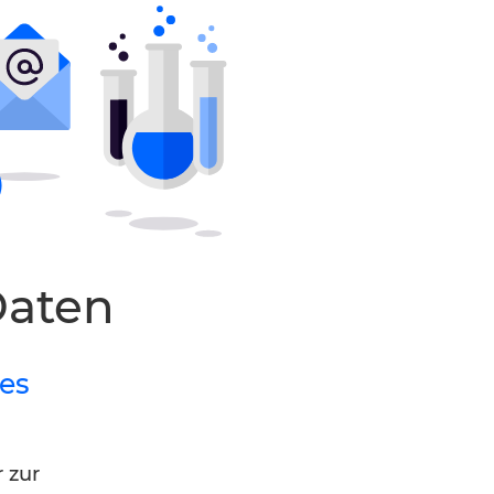
Daten
les
r zur