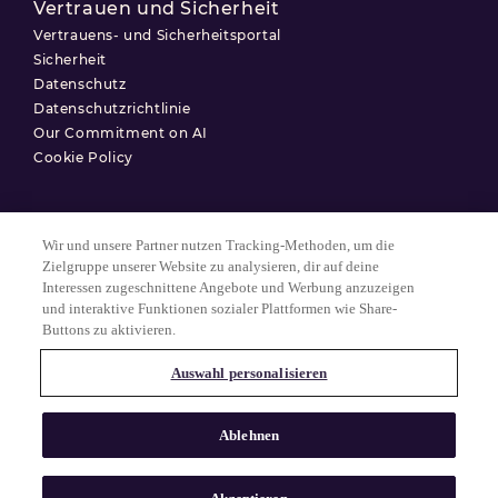
Vertrauen und Sicherheit
Vertrauens- und Sicherheitsportal
Sicherheit
Datenschutz
Datenschutzrichtlinie
Our Commitment on AI
Cookie Policy
Wir und unsere Partner nutzen Tracking-Methoden, um die
Nutzungsbedingungen
Zielgruppe unserer Website zu analysieren, dir auf deine
Interessen zugeschnittene Angebote und Werbung anzuzeigen
Datenschutzerklärung
und interaktive Funktionen sozialer Plattformen wie Share-
Cookie-Einstellungen
Buttons zu aktivieren.
Auswahl personalisieren
© 2025 Match Group.
Alle Rechte vorbehalten. MATCH GROUP, das MG-Logo und der MG-
Ablehnen
Faden mit blauem Farbverlauf sind Marken der Match Group
Americas, LLC. Alle anderen Marken sind Eigentum ihrer jeweiligen
Inhaber.