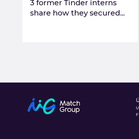
3 former Tinder interns
share how they secured...
U
F