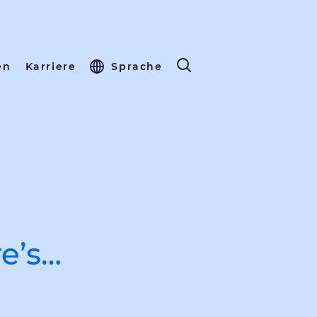
en
Karriere
Sprache
re’s…