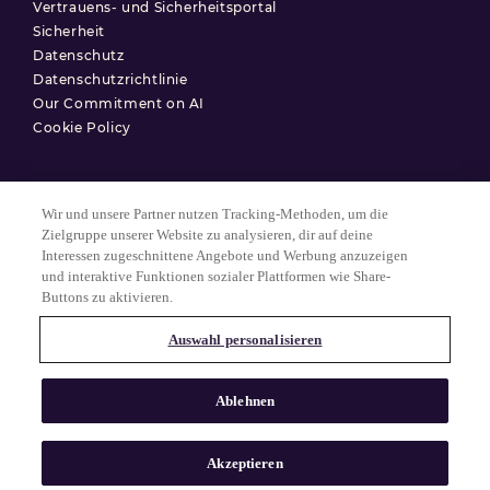
Vertrauens- und Sicherheitsportal
Sicherheit
Datenschutz
Datenschutzrichtlinie
Our Commitment on AI
Cookie Policy
Wir und unsere Partner nutzen Tracking-Methoden, um die
Nutzungsbedingungen
Zielgruppe unserer Website zu analysieren, dir auf deine
Interessen zugeschnittene Angebote und Werbung anzuzeigen
Datenschutzerklärung
und interaktive Funktionen sozialer Plattformen wie Share-
Cookie-Einstellungen
Buttons zu aktivieren.
Auswahl personalisieren
© 2025 Match Group.
Alle Rechte vorbehalten. MATCH GROUP, das MG-Logo und der MG-
Ablehnen
Faden mit blauem Farbverlauf sind Marken der Match Group
Americas, LLC. Alle anderen Marken sind Eigentum ihrer jeweiligen
Inhaber.
Akzeptieren