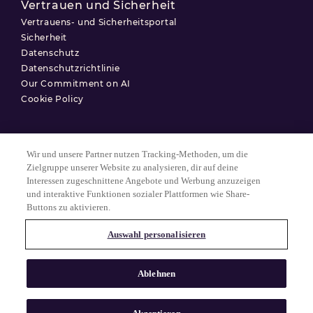
Vertrauen und Sicherheit
Vertrauens- und Sicherheitsportal
Sicherheit
Datenschutz
Datenschutzrichtlinie
Our Commitment on AI
Cookie Policy
Wir und unsere Partner nutzen Tracking-Methoden, um die
Nutzungsbedingungen
Zielgruppe unserer Website zu analysieren, dir auf deine
Interessen zugeschnittene Angebote und Werbung anzuzeigen
Datenschutzerklärung
und interaktive Funktionen sozialer Plattformen wie Share-
Cookie-Einstellungen
Buttons zu aktivieren.
Auswahl personalisieren
© 2025 Match Group.
Alle Rechte vorbehalten. MATCH GROUP, das MG-Logo und der MG-
Ablehnen
Faden mit blauem Farbverlauf sind Marken der Match Group
Americas, LLC. Alle anderen Marken sind Eigentum ihrer jeweiligen
Inhaber.