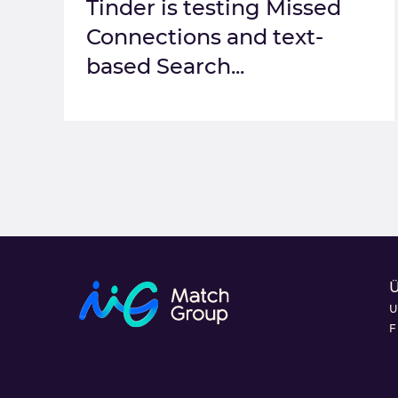
Tinder is testing Missed
Connections and text-
based Search...
U
F