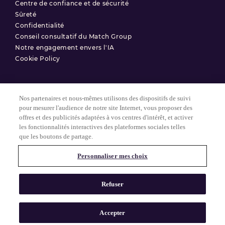
Centre de confiance et de sécurité
Sûreté
Confidentialité
Conseil consultatif du Match Group
Notre engagement envers l'IA
Cookie Policy
Nos partenaires et nous-mêmes utilisons des dispositifs de suivi
Conditions d'utilisation
pour mesurer l'audience de notre site Internet, vous proposer des
offres et des publicités adaptées à vos centres d'intérêt, et activer
Politique de confidentialité
les fonctionnalités interactives des plateformes sociales telles
Paramètres des Cookies
que les boutons de partage.
Personnaliser mes choix
© 2025 Match Group.
Tous droits réservés. MATCH GROUP, le logo MG et le fil bleu-gris
Refuser
MG sont des marques déposées de Match Group Americas, LLC.
Toutes les autres marques sont la propriété de leurs détenteurs
respectifs.
Accepter