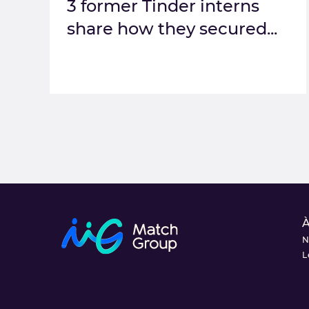
3 former Tinder interns
share how they secured...
À
N
L