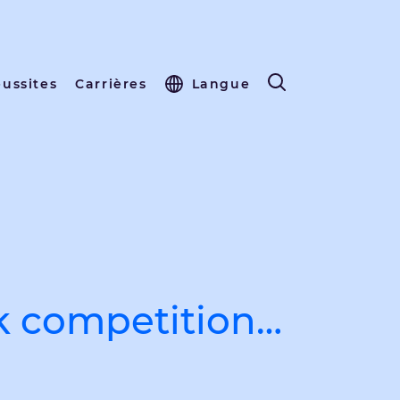
éussites
Carrières
Langue
k competition…