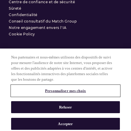
Centre de confiance et de sécurité
Sûreté
Confidentialité
Conseil consultatif du Match Group
Notre engagement envers l'IA
Cookie Policy
Nos partenaires et nous-mêmes utilisons des dispositifs de suivi
Conditions d'utilisation
pour mesurer l'audience de notre site Internet, vous proposer des
offres et des publicités adaptées à vos centres d'intérêt, et activer
Politique de confidentialité
les fonctionnalités interactives des plateformes sociales telles
Paramètres des Cookies
que les boutons de partage.
Personnaliser mes choix
© 2025 Match Group.
Tous droits réservés. MATCH GROUP, le logo MG et le fil bleu-gris
Refuser
MG sont des marques déposées de Match Group Americas, LLC.
Toutes les autres marques sont la propriété de leurs détenteurs
respectifs.
Accepter