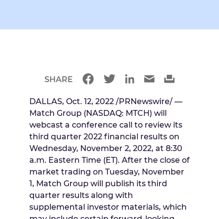
SHARE
DALLAS
,
Oct. 12, 2022
/PRNewswire/ —
Match Group (NASDAQ: MTCH) will
webcast a conference call to review its
third quarter 2022 financial results on
Wednesday, November 2, 2022
, at
8:30
a.m. Eastern Time
(ET). After the close of
market trading on
Tuesday, November
1
, Match Group will publish its third
quarter results along with
supplemental investor materials, which
may include certain forward-looking