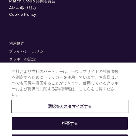
Match Group 諮問委員会
AIへの取り組み
Cookie Policy
利用規約
プライバシーポリシー
クッキーの設定
当社および当社のパートナーは、当ウェブサイトの閲覧者数
© 2025 Match Group.
を測定するためにトラッカーを使用しています。お客様はい
つでも同意を撤回することができます。使用しているクッキ
ーおよび提供元に関する詳細情報は、こちらをご覧くださ
無断複製禁止。MATCH GROUP、 MGロゴ、MG Blue-Gradient Thread
は、Match Group Americas, LLCの商標です。その他すべての商標は、それ
い。
ぞれの所有者に帰属します。
選択をカスタマイズする
拒否する