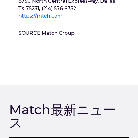
8750 North Central Expressway,
Dallas,
TX
75231, (214) 576-9352
https://mtch.com
SOURCE Match Group
Match最新ニュー
ス