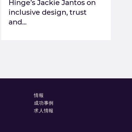
Hinge’s Jackie Jantos on
inclusive design, trust
and...
情報
成功事例
求人情報