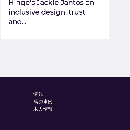
Hinge’s Jackie Jantos on
inclusive design, trust
and...
情報
成功事例
求人情報