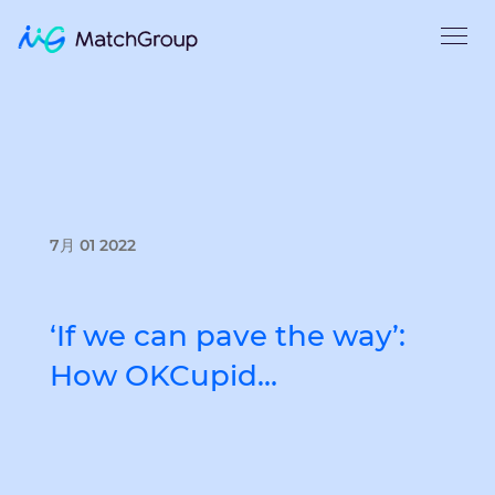
7月 01 2022
‘If we can pave the way’:
How OKCupid…