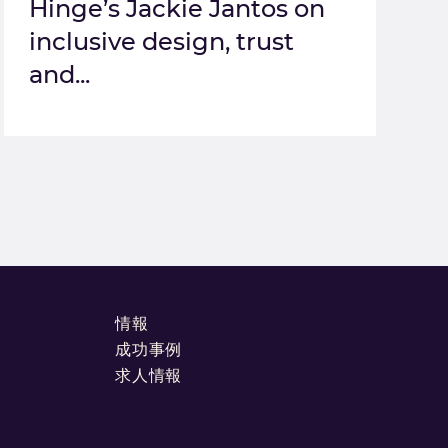
Hinge’s Jackie Jantos on
inclusive design, trust
and...
情報
成功事例
求人情報