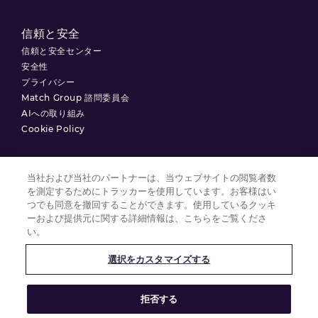
信頼と安全
信頼と安全センター
安全性
プライバシー
Match Group 諮問委員会
AIへの取り組み
Cookie Policy
当社および当社のパートナーは、当ウェブサイトの閲覧者数
を測定するためにトラッカーを使用しています。お客様はい
利用規約
つでも同意を撤回することができます。使用しているクッキ
プライバシーポリシー
ーおよび提供元に関する詳細情報は、こちらをご覧くださ
い。
クッキーの設定
選択をカスタマイズする
© 2025 Match Group.
拒否する
無断複製禁止。MATCH GROUP、 MGロゴ、MG Blue-Gradient Thread
は、Match Group Americas, LLCの商標です。その他すべての商標は、それ
ぞれの所有者に帰属します。