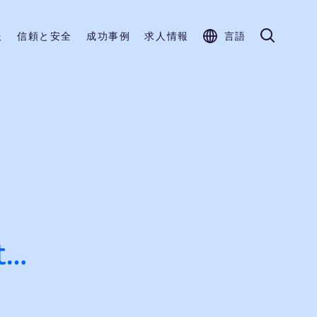
報
信頼と安全
成功事例
求人情報
言語
t…