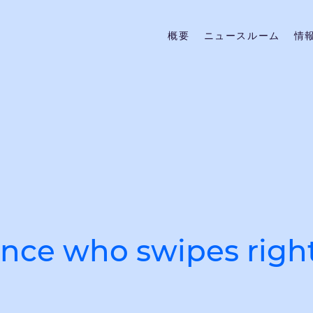
概要
ニュースルーム
情
uence who swipes righ