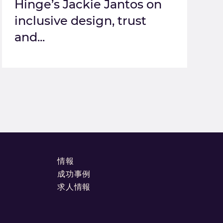
Hinge’s Jackie Jantos on
inclusive design, trust
and...
情報
成功事例
求人情報