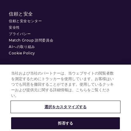
信頼と安全
信頼と安全センター
安全性
プライバシー
Match Group 諮問委員会
AIへの取り組み
Cookie Policy
当社および当社のパートナーは、当ウェブサイトの閲覧者数
を測定するためにトラッカーを使用しています。お客様はい
利用規約
つでも同意を撤回することができます。使用しているクッキ
プライバシーポリシー
ーおよび提供元に関する詳細情報は、こちらをご覧くださ
い。
クッキーの設定
選択をカスタマイズする
© 2025 Match Group.
拒否する
無断複製禁止。MATCH GROUP、 MGロゴ、MG Blue-Gradient Thread
は、Match Group Americas, LLCの商標です。その他すべての商標は、それ
ぞれの所有者に帰属します。