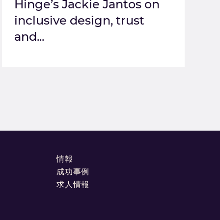
Hinge’s Jackie Jantos on
inclusive design, trust
and...
情報
成功事例
求人情報