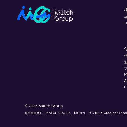
M
C
© 2025 Match Group.
無断複製禁止。MATCH GROUP、 MGロゴ、MG Blue-Gradient T