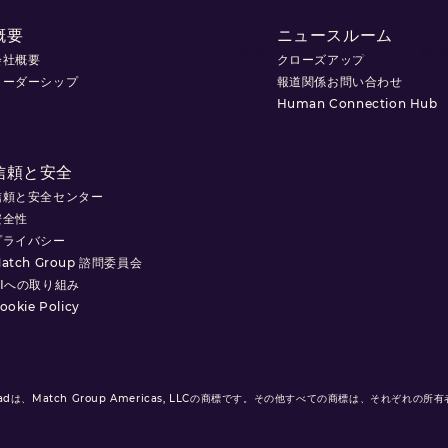
概要
ニュースルーム
概要
ニュースルーム
情
会社概要
クローズアップ
リーダーシップ
報道関係お問い合わせ
Human Connection Hub
信頼と安全
信頼と安全センター
安全性
プライバシー
atch Group 諮問委員会
AIへの取り組み
ookie Policy
hreadは、Match Group Americas, LLCの商標です。その他すべての商標は、それぞれの