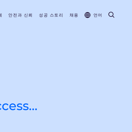
계
안전과 신뢰
성공 스토리
채용
언어
ccess…