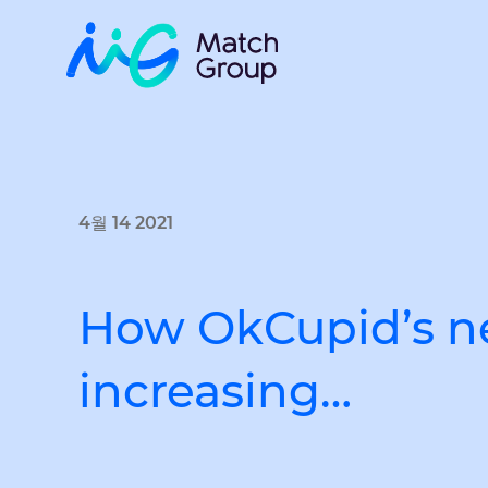
4월 14 2021
How OkCupid’s ne
increasing…