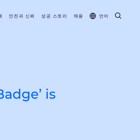
계
안전과 신뢰
성공 스토리
채용
언어
adge’ is