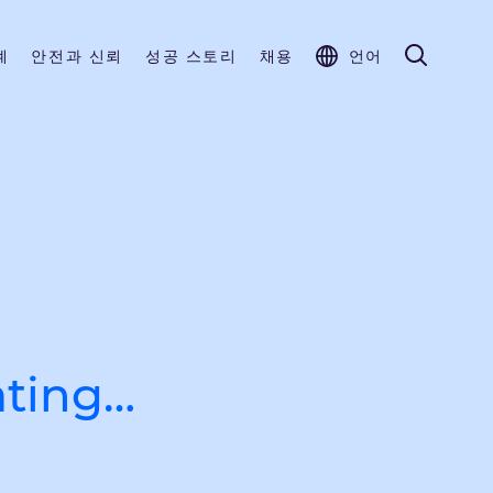
계
안전과 신뢰
성공 스토리
채용
언어
ating…