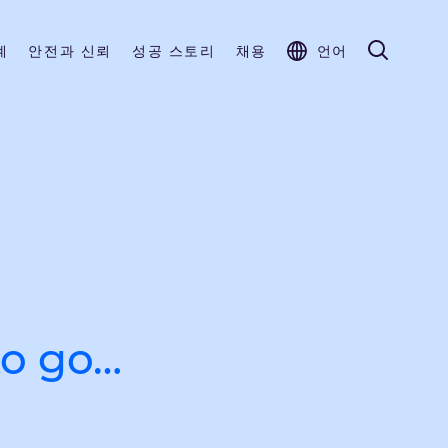
계
안전과 신뢰
성공 스토리
채용
언어
to go…