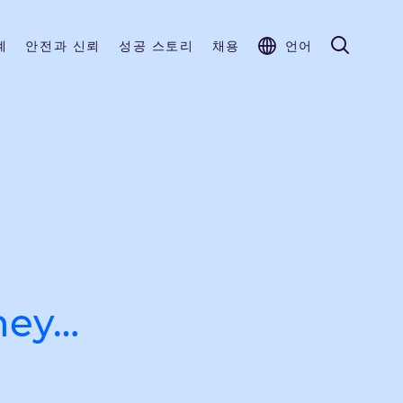
계
안전과 신뢰
성공 스토리
채용
언어
they…