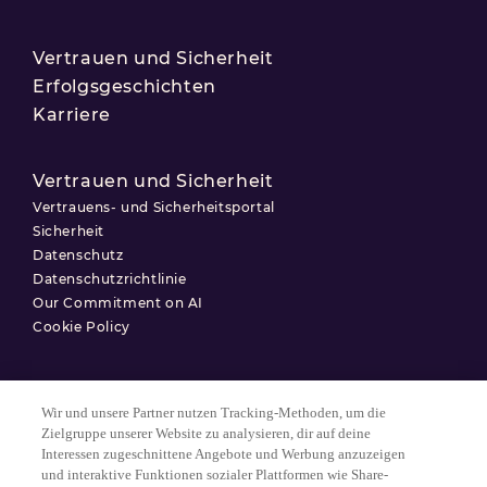
Vertrauen und Sicherheit
Erfolgsgeschichten
Karriere
Vertrauen und Sicherheit
Vertrauens- und Sicherheitsportal
Sicherheit
Datenschutz
Datenschutzrichtlinie
Our Commitment on AI
Cookie Policy
Wir und unsere Partner nutzen Tracking-Methoden, um die
Nutzungsbedingungen
Zielgruppe unserer Website zu analysieren, dir auf deine
Interessen zugeschnittene Angebote und Werbung anzuzeigen
Datenschutzerklärung
und interaktive Funktionen sozialer Plattformen wie Share-
Cookie-Einstellungen