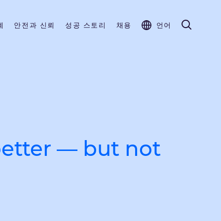
계
안전과 신뢰
성공 스토리
채용
언어
better — but not