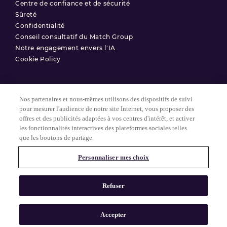
Centre de confiance et de sécurité
Sûreté
Confidentialité
Conseil consultatif du Match Group
Notre engagement envers l'IA
Cookie Policy
Nos partenaires et nous-mêmes utilisons des dispositifs de suivi
Conditions d'utilisation
pour mesurer l'audience de notre site Internet, vous proposer des
offres et des publicités adaptées à vos centres d'intérêt, et activer
Politique de confidentialité
les fonctionnalités interactives des plateformes sociales telles
Paramètres des Cookies
que les boutons de partage.
Personnaliser mes choix
© 2025 Match Group.
Tous droits réservés. MATCH GROUP, le logo MG et le fil bleu-gris
Refuser
MG sont des marques déposées de Match Group Americas, LLC.
Toutes les autres marques sont la propriété de leurs détenteurs
respectifs.
Accepter