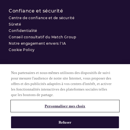
Confiance et sécurité
Centre de confiance et de sécurité
Sûreté
Confidentialité
Conseil consultatif du Match Group
Notre engagement envers l'IA
Cookie Policy
Nos partenaires et nous-mêmes utilisons des dispositifs de suivi
Conditions d'utilisation
pour mesurer l'audience de notre site Internet, vous proposer des
offres et des publicités adaptées à vos centres d'intérêt, et activer
Politique de confidentialité
les fonctionnalités interactives des plateformes sociales telles
Paramètres des Cookies
que les boutons de partage.
Personnaliser mes choix
© 2025 Match Group.
Tous droits réservés. MATCH GROUP, le logo MG et le fil bleu-gris
Refuser
MG sont des marques déposées de Match Group Americas, LLC.
Toutes les autres marques sont la propriété de leurs détenteurs
respectifs.