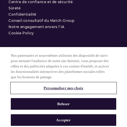
Centre de confiance et de sécurité
Sûreté
Confidentialité
Conseil consultatif du Match Group
Notre engagement envers l'IA
Cookie Policy
Nos partenaires et nous-mêmes utilisons des dispositifs de suivi
Conditions d'utilisation
pour mesurer l'audience de notre site Internet, vous proposer des
offres et des publicités adaptées à vos centres d'intérêt, et activer
Politique de confidentialité
les fonctionnalités interactives des plateformes sociales telles
Paramètres des Cookies
que les boutons de partage.
Personnaliser mes choix
© 2025 Match Group.
Tous droits réservés. MATCH GROUP, le logo MG et le fil bleu-gris
Refuser
MG sont des marques déposées de Match Group Americas, LLC.
Toutes les autres marques sont la propriété de leurs détenteurs
respectifs.
Accepter