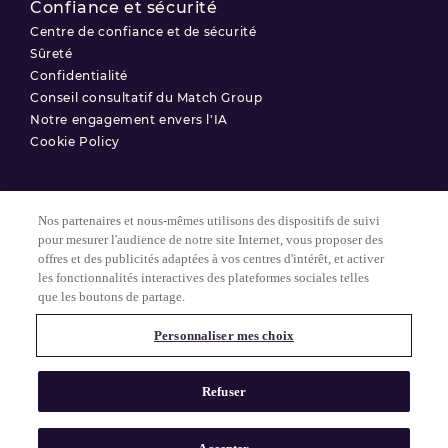
Confiance et sécurité
Centre de confiance et de sécurité
Sûreté
Confidentialité
Conseil consultatif du Match Group
Notre engagement envers l'IA
Cookie Policy
Nos partenaires et nous-mêmes utilisons des dispositifs de suivi
Conditions d'utilisation
pour mesurer l'audience de notre site Internet, vous proposer des
offres et des publicités adaptées à vos centres d'intérêt, et activer
Politique de confidentialité
les fonctionnalités interactives des plateformes sociales telles
Paramètres des Cookies
que les boutons de partage.
Personnaliser mes choix
© 2025 Match Group.
Tous droits réservés. MATCH GROUP, le logo MG et le fil bleu-gris
Refuser
MG sont des marques déposées de Match Group Americas, LLC.
Toutes les autres marques sont la propriété de leurs détenteurs
respectifs.