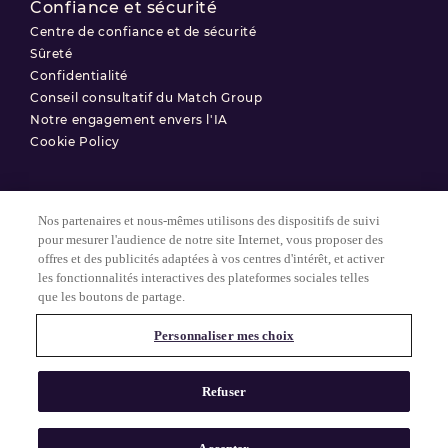
Confiance et sécurité
Centre de confiance et de sécurité
Sûreté
Confidentialité
Conseil consultatif du Match Group
Notre engagement envers l'IA
Cookie Policy
Nos partenaires et nous-mêmes utilisons des dispositifs de suivi
Conditions d'utilisation
pour mesurer l'audience de notre site Internet, vous proposer des
offres et des publicités adaptées à vos centres d'intérêt, et activer
Politique de confidentialité
les fonctionnalités interactives des plateformes sociales telles
Paramètres des Cookies
que les boutons de partage.
Personnaliser mes choix
© 2025 Match Group.
Tous droits réservés. MATCH GROUP, le logo MG et le fil bleu-gris
Refuser
MG sont des marques déposées de Match Group Americas, LLC.
Toutes les autres marques sont la propriété de leurs détenteurs
respectifs.