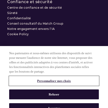
Confiance et sécurité
Centre de confiance et de sécurité
Sûreté
Confidentialité
Conseil consultatif du Match Group
Notre engagement envers l'IA
Cookie Policy
Nos partenaires et nous-mêmes utilisons des dispositifs de suivi
Conditions d'utilisation
pour mesurer l'audience de notre site Internet, vous proposer des
offres et des publicités adaptées à vos centres d'intérêt, et activer
Politique de confidentialité
les fonctionnalités interactives des plateformes sociales telles
Paramètres des Cookies
que les boutons de partage.
Personnaliser mes choix
© 2025 Match Group.
Tous droits réservés. MATCH GROUP, le logo MG et le fil bleu-gris
Refuser
MG sont des marques déposées de Match Group Americas, LLC.
Toutes les autres marques sont la propriété de leurs détenteurs
respectifs.