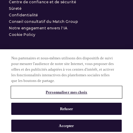
Centre de confiance et de sécurité
Sûreté
Confidentialité
Conseil consultatif du Match Group
Notre engagement envers l'IA
Cookie Policy
Nos partenaires et nous-mêmes utilisons des dispositifs de suivi
Conditions d'utilisation
pour mesurer l'audience de notre site Internet, vous proposer des
offres et des publicités adaptées à vos centres d'intérêt, et activer
Politique de confidentialité
les fonctionnalités interactives des plateformes sociales telles
Paramètres des Cookies
que les boutons de partage.
Personnaliser mes choix
© 2025 Match Group.
Tous droits réservés. MATCH GROUP, le logo MG et le fil bleu-gris
Refuser
MG sont des marques déposées de Match Group Americas, LLC.
Toutes les autres marques sont la propriété de leurs détenteurs
respectifs.
Accepter