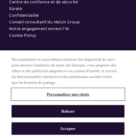
Centre de confiance et de sécurité
Sûreté
Confidentialité
Conseil consultatif du Match Group
Notre engagement envers l'IA
Cookie Policy
Nos partenaires et nous-mêmes utilisons des dispositifs de suivi
Conditions d'utilisation
pour mesurer l'audience de notre site Internet, vous proposer des
offres et des publicités adaptées à vos centres d'intérêt, et activer
Politique de confidentialité
les fonctionnalités interactives des plateformes sociales telles
Paramètres des Cookies
que les boutons de partage.
Personnaliser mes choix
© 2025 Match Group.
Tous droits réservés. MATCH GROUP, le logo MG et le fil bleu-gris
Refuser
MG sont des marques déposées de Match Group Americas, LLC.
Toutes les autres marques sont la propriété de leurs détenteurs
respectifs.
Accepter