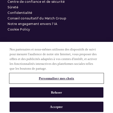
Centre de confiance et de sécurité
Sûreté
Confidentialité
Conseil consultatif du Match Group
Notre engagement envers l'IA
Cookie Policy
Nos partenaires et nous-mêmes utilisons des dispositifs de suivi
Conditions d'utilisation
pour mesurer l'audience de notre site Internet, vous proposer des
offres et des publicités adaptées à vos centres d'intérêt, et activer
Politique de confidentialité
les fonctionnalités interactives des plateformes sociales telles
Paramètres des Cookies
que les boutons de partage.
Personnaliser mes choix
© 2025 Match Group.
Tous droits réservés. MATCH GROUP, le logo MG et le fil bleu-gris
Refuser
MG sont des marques déposées de Match Group Americas, LLC.
Toutes les autres marques sont la propriété de leurs détenteurs
respectifs.
Accepter