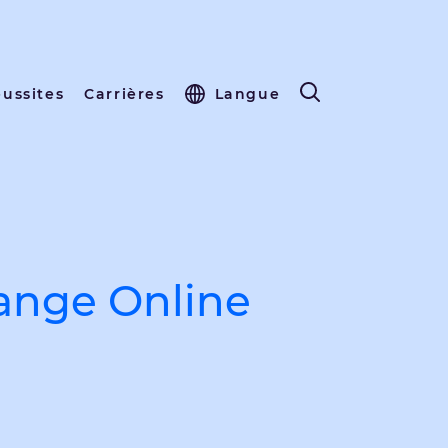
éussites
Carrières
Langue
ange Online