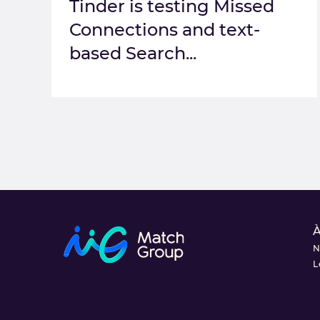
Tinder is testing Missed
Connections and text-
based Search...
À
N
L