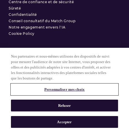
Centre de confiance et de sécurité
Sûreté
Confidentialité
Conseil consultatif du Match Group
Notre engagement envers l'IA
Cookie Policy
Nos partenaires et nous-mêmes utilisons des dispositifs de suivi
Conditions d'utilisation
pour mesurer l'audience de notre site Internet, vous proposer des
offres et des publicités adaptées à vos centres d'intérêt, et activer
Politique de confidentialité
les fonctionnalités interactives des plateformes sociales telles
Paramètres des Cookies
que les boutons de partage.
Personnaliser mes choix
© 2025 Match Group.
Tous droits réservés. MATCH GROUP, le logo MG et le fil bleu-gris
Refuser
MG sont des marques déposées de Match Group Americas, LLC.
Toutes les autres marques sont la propriété de leurs détenteurs
respectifs.
Accepter