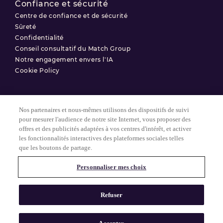
Confiance et sécurité
Centre de confiance et de sécurité
Sûreté
Confidentialité
Conseil consultatif du Match Group
Notre engagement envers l'IA
Cookie Policy
Nos partenaires et nous-mêmes utilisons des dispositifs de suivi
Conditions d'utilisation
pour mesurer l'audience de notre site Internet, vous proposer des
offres et des publicités adaptées à vos centres d'intérêt, et activer
Politique de confidentialité
les fonctionnalités interactives des plateformes sociales telles
Paramètres des Cookies
que les boutons de partage.
Personnaliser mes choix
© 2025 Match Group.
Tous droits réservés. MATCH GROUP, le logo MG et le fil bleu-gris
Refuser
MG sont des marques déposées de Match Group Americas, LLC.
Toutes les autres marques sont la propriété de leurs détenteurs
respectifs.