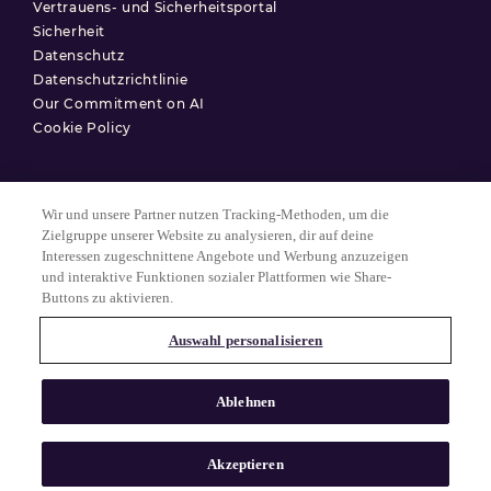
Vertrauens- und Sicherheitsportal
Sicherheit
Datenschutz
Datenschutzrichtlinie
Our Commitment on AI
Cookie Policy
Wir und unsere Partner nutzen Tracking-Methoden, um die
Nutzungsbedingungen
Zielgruppe unserer Website zu analysieren, dir auf deine
Interessen zugeschnittene Angebote und Werbung anzuzeigen
Datenschutzerklärung
und interaktive Funktionen sozialer Plattformen wie Share-
Cookie-Einstellungen
Buttons zu aktivieren.
Auswahl personalisieren
© 2025 Match Group.
Alle Rechte vorbehalten. MATCH GROUP, das MG-Logo und der MG-
Ablehnen
Faden mit blauem Farbverlauf sind Marken der Match Group
Americas, LLC. Alle anderen Marken sind Eigentum ihrer jeweiligen
Inhaber.
Akzeptieren