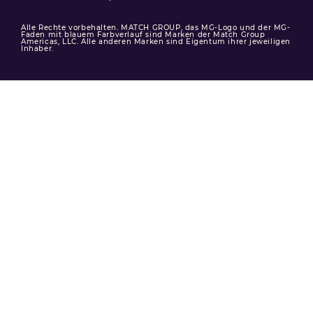
Alle Rechte vorbehalten. MATCH GROUP, das MG-Logo und der MG-
Faden mit blauem Farbverlauf sind Marken der Match Group
Americas, LLC. Alle anderen Marken sind Eigentum ihrer jeweiligen
Inhaber.