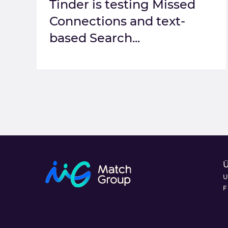
Tinder is testing Missed
Connections and text-
based Search...
U
F