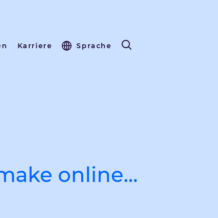
en
Karriere
Sprache
 make online…