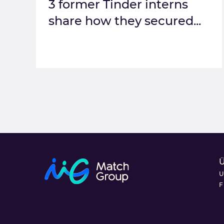
3 former Tinder interns
share how they secured...
U
F