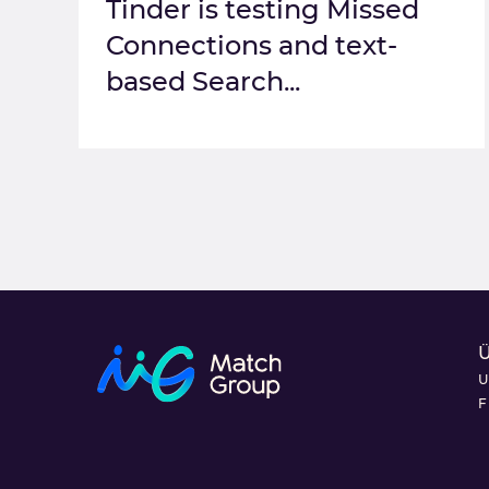
Tinder is testing Missed
Connections and text-
based Search...
U
F