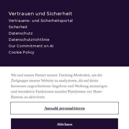
Vertrauen und Sicherheit
Vertrauens- und Sicherheitsportal
Sicherheit
Datenschutz
Datenschutzrichtlinie
Our Commitment on AI
Cookie Policy
Wir und unsere Partner nutzen Tracking-Methoden, um die
Nutzungsbedingungen
Zielgruppe unserer Website zu analysieren, dir auf deine
Interessen zugeschnittene Angebote und Werbung anzuzeigen
Datenschutzerklärung
und interaktive Funktionen sozialer Plattformen wie Share-
Cookie-Einstellungen
Buttons zu aktivieren.
Auswahl personalisieren
© 2025 Match Group.
Alle Rechte vorbehalten. MATCH GROUP, das MG-Logo und der MG-
Ablehnen
Faden mit blauem Farbverlauf sind Marken der Match Group
Americas, LLC. Alle anderen Marken sind Eigentum ihrer jeweiligen