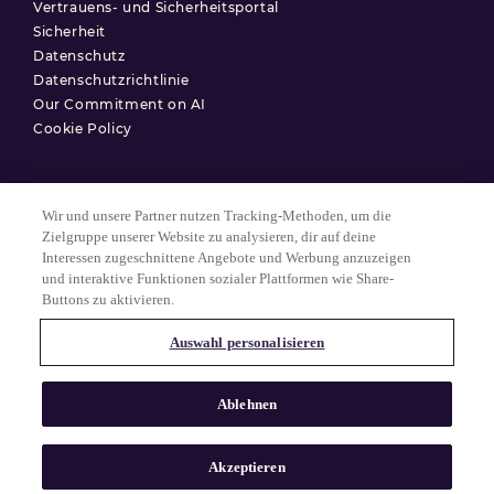
Vertrauens- und Sicherheitsportal
Sicherheit
Datenschutz
Datenschutzrichtlinie
Our Commitment on AI
Cookie Policy
Wir und unsere Partner nutzen Tracking-Methoden, um die
Nutzungsbedingungen
Zielgruppe unserer Website zu analysieren, dir auf deine
Interessen zugeschnittene Angebote und Werbung anzuzeigen
Datenschutzerklärung
und interaktive Funktionen sozialer Plattformen wie Share-
Cookie-Einstellungen
Buttons zu aktivieren.
Auswahl personalisieren
© 2025 Match Group.
Alle Rechte vorbehalten. MATCH GROUP, das MG-Logo und der MG-
Ablehnen
Faden mit blauem Farbverlauf sind Marken der Match Group
Americas, LLC. Alle anderen Marken sind Eigentum ihrer jeweiligen
Inhaber.
Akzeptieren