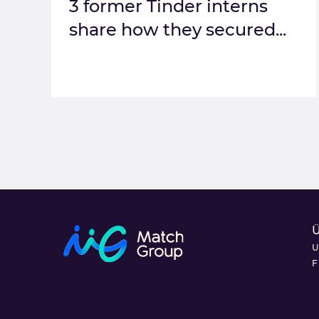
3 former Tinder interns
share how they secured...
U
F