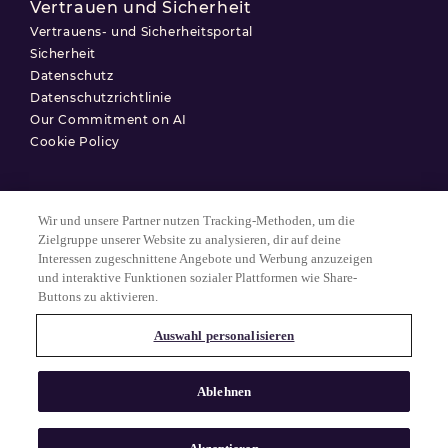
Vertrauen und Sicherheit
Vertrauens- und Sicherheitsportal
Sicherheit
Datenschutz
Datenschutzrichtlinie
Our Commitment on AI
Cookie Policy
Wir und unsere Partner nutzen Tracking-Methoden, um die
Nutzungsbedingungen
Zielgruppe unserer Website zu analysieren, dir auf deine
Interessen zugeschnittene Angebote und Werbung anzuzeigen
Datenschutzerklärung
und interaktive Funktionen sozialer Plattformen wie Share-
Cookie-Einstellungen
Buttons zu aktivieren.
Auswahl personalisieren
© 2025 Match Group.
Alle Rechte vorbehalten. MATCH GROUP, das MG-Logo und der MG-
Ablehnen
Faden mit blauem Farbverlauf sind Marken der Match Group
Americas, LLC. Alle anderen Marken sind Eigentum ihrer jeweiligen
Inhaber.