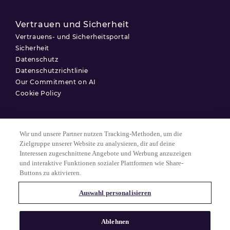
Vertrauen und Sicherheit
Vertrauens- und Sicherheitsportal
Sicherheit
Datenschutz
Datenschutzrichtlinie
Our Commitment on AI
Cookie Policy
Wir und unsere Partner nutzen Tracking-Methoden, um die
Nutzungsbedingungen
Zielgruppe unserer Website zu analysieren, dir auf deine
Interessen zugeschnittene Angebote und Werbung anzuzeigen
Datenschutzerklärung
und interaktive Funktionen sozialer Plattformen wie Share-
Cookie-Einstellungen
Buttons zu aktivieren.
Auswahl personalisieren
© 2025 Match Group.
Alle Rechte vorbehalten. MATCH GROUP, das MG-Logo und der MG-
Ablehnen
Faden mit blauem Farbverlauf sind Marken der Match Group
Americas, LLC. Alle anderen Marken sind Eigentum ihrer jeweiligen